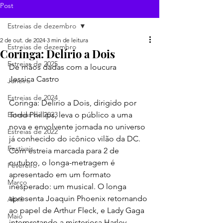
Post
Estreias de dezembro
2 de out. de 2024
3 min de leitura
Estreias de dezembro
Coringa: Delírio a Dois
Estreias de 2025
De mãos dadas com a loucura
Jessica Castro
Janeiro
Estreias de 2024
Coringa: Delírio a Dois, dirigido por 
Estreias de 2023
Todd Phillips, leva o público a uma 
nova e envolvente jornada no universo 
Estreias de 2022
já conhecido do icônico vilão da DC. 
Festivais
Com estreia marcada para 2 de 
outubro, o longa-metragem é 
Fevereiro
apresentado em um formato 
Março
inesperado: um musical. O longa 
apresenta Joaquin Phoenix retornando 
Abril
ao papel de Arthur Fleck, e Lady Gaga 
Maio
interpretando a misteriosa Harley 