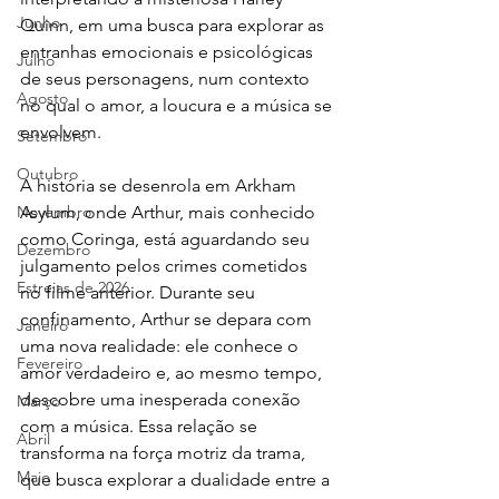
Junho
Quinn, em uma busca para explorar as 
entranhas emocionais e psicológicas 
Julho
de seus personagens, num contexto 
Agosto
no qual o amor, a loucura e a música se 
envolvem.
Setembro
Outubro
A história se desenrola em Arkham 
Novembro
Asylum, onde Arthur, mais conhecido 
como Coringa, está aguardando seu 
Dezembro
julgamento pelos crimes cometidos 
Estreias de 2026
no filme anterior. Durante seu 
confinamento, Arthur se depara com 
Janeiro
uma nova realidade: ele conhece o 
Fevereiro
amor verdadeiro e, ao mesmo tempo, 
descobre uma inesperada conexão 
Março
com a música. Essa relação se 
Abril
transforma na força motriz da trama, 
Maio
que busca explorar a dualidade entre a 