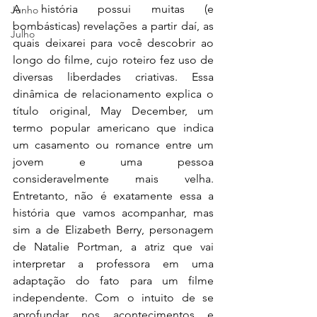
A história possui muitas (e 
Junho
bombásticas) revelações a partir daí, as 
Julho
quais deixarei para você descobrir ao 
longo do filme, cujo roteiro fez uso de 
diversas liberdades criativas. Essa 
dinâmica de relacionamento explica o 
título original, May December, um 
termo popular americano que indica 
um casamento ou romance entre um 
jovem e uma pessoa 
consideravelmente mais velha. 
Entretanto, não é exatamente essa a 
história que vamos acompanhar, mas 
sim a de Elizabeth Berry, personagem 
de Natalie Portman, a atriz que vai 
interpretar a professora em uma 
adaptação do fato para um filme 
independente. Com o intuito de se 
aprofundar nos acontecimentos e 