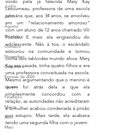
vivido pela já falecida Mary Kay 
Junho
Letourneau, professora de uma escola 
primária que, aos 34 anos, se envolveu 
Julho
em um “relacionamento amoroso” 
Agosto
com um aluno de 12 anos chamado Vili 
Setembro
Fualaau. E mais: ela engravidou do 
adolescente. Não à toa, o escândalo 
Outubro
estourou na comunidade e tomou 
Novembro
conta dos tabloides mundo afora. Mary 
Kay era casada, tinha quatro filhos e era 
Dezembro
uma professora conceituada na escola. 
Estreias de 2026
Mesmo argumentando que o menino é 
Janeiro
quem foi atrás dela e que ela 
simplesmente concordou com a 
Fevereiro
relação, as autoridades não acreditaram 
Março
e a mulher acabou condenada à prisão 
por estupro. Mais tarde, ela acabaria 
Abril
tendo uma segunda filha com o jovem. 
Maio