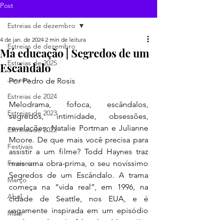
Post
Estreias de dezembro
4 de jan. de 2024
2 min de leitura
Estreias de dezembro
Má educação | Segredos de um
Estreias de 2025
Escândalo
Janeiro
Por Pedro de Rosis
Estreias de 2024
Melodrama, fofoca, escândalos, 
Estreias de 2023
segredos, intimidade, obsessões, 
revelações, Natalie Portman e Julianne 
Estreias de 2022
Moore. De que mais você precisa para 
Festivais
assistir a um filme? Todd Haynes traz 
Fevereiro
mais uma obra-prima, o seu novíssimo 
Segredos de um Escândalo. A trama 
Março
começa na “vida real”, em 1996, na 
Abril
cidade de Seattle, nos EUA, e é 
vagamente inspirada em um episódio 
Maio