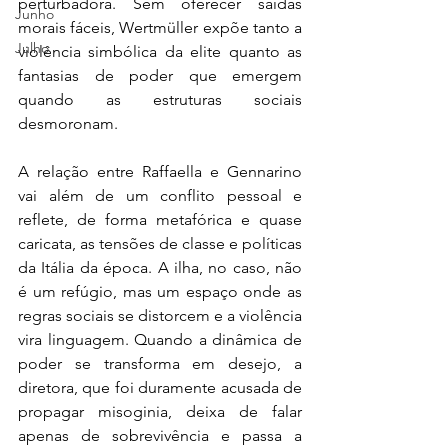
perturbadora. Sem oferecer saídas 
Junho
morais fáceis, Wertmüller expõe tanto a 
Julho
violência simbólica da elite quanto as 
fantasias de poder que emergem 
quando as estruturas sociais 
desmoronam.
A relação entre Raffaella e Gennarino 
vai além de um conflito pessoal e 
reflete, de forma metafórica e quase 
caricata, as tensões de classe e políticas 
da Itália da época. A ilha, no caso, não 
é um refúgio, mas um espaço onde as 
regras sociais se distorcem e a violência 
vira linguagem. Quando a dinâmica de 
poder se transforma em desejo, a 
diretora, que foi duramente acusada de 
propagar misoginia, deixa de falar 
apenas de sobrevivência e passa a 