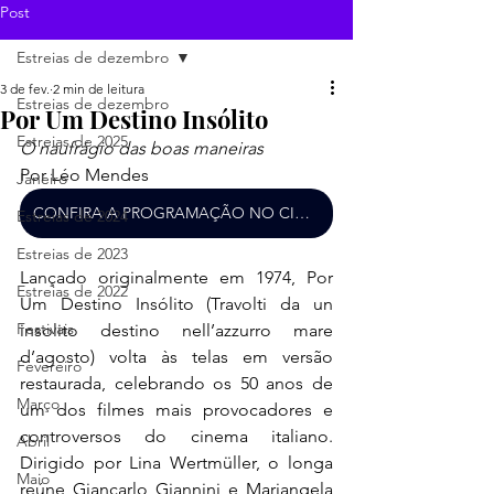
Post
Estreias de dezembro
3 de fev.
2 min de leitura
Estreias de dezembro
Por Um Destino Insólito
Estreias de 2025
O naufrágio das boas maneiras
Por Léo Mendes
Janeiro
CONFIRA A PROGRAMAÇÃO NO CINEMA
Estreias de 2024
Estreias de 2023
Lançado originalmente em 1974, Por 
Estreias de 2022
Um Destino Insólito (Travolti da un 
Festivais
insolito destino nell’azzurro mare 
d’agosto) volta às telas em versão 
Fevereiro
restaurada, celebrando os 50 anos de 
Março
um dos filmes mais provocadores e 
controversos do cinema italiano. 
Abril
Dirigido por Lina Wertmüller, o longa 
Maio
reúne Giancarlo Giannini e Mariangela 