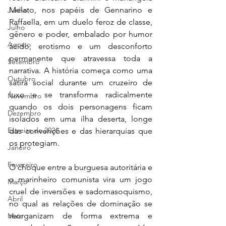
Melato, nos papéis de Gennarino e 
Junho
Raffaella, em um duelo feroz de classe, 
Julho
gênero e poder, embalado por humor 
Agosto
ácido, erotismo e um desconforto 
permanente que atravessa toda a 
Setembro
narrativa. A história começa como uma 
Outubro
sátira social durante um cruzeiro de 
luxo e se transforma radicalmente 
Novembro
quando os dois personagens ficam 
Dezembro
isolados em uma ilha deserta, longe 
Estreias de 2026
das convenções e das hierarquias que 
os protegiam.
Janeiro
Fevereiro
O choque entre a burguesa autoritária e 
o marinheiro comunista vira um jogo 
Março
cruel de inversões e sadomasoquismo, 
Abril
no qual as relações de dominação se 
reorganizam de forma extrema e 
Maio