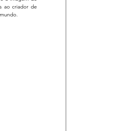
um homem cuja sensibilidade marcou gerações — do parceiro de Vinícius ao criador de 
o mundo.