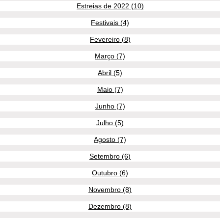
Estreias de 2022
(10)
10 posts
Festivais
(4)
4 posts
Fevereiro
(8)
8 posts
Março
(7)
7 posts
Abril
(5)
5 posts
Maio
(7)
7 posts
Junho
(7)
7 posts
Julho
(5)
5 posts
Agosto
(7)
7 posts
Setembro
(6)
6 posts
Outubro
(6)
6 posts
Novembro
(8)
8 posts
Dezembro
(8)
8 posts