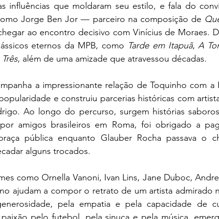
s influências que moldaram seu estilo, e fala do conví
 como Jorge Ben Jor — parceiro na composição de 
Que
chegar ao encontro decisivo com Vinícius de Moraes. Da
lássicos eternos da MPB, como 
Tarde em Itapuã
, 
A To
 Três
, além de uma amizade que atravessou décadas.
panha a impressionante relação de Toquinho com a Itá
pularidade e construiu parcerias históricas com artist
rigo. Ao longo do percurso, surgem histórias saboros
por amigos brasileiros em Roma, foi obrigado a pag
raça pública enquanto Glauber Rocha passava o ch
ecadar alguns trocados.
s como Ornella Vanoni, Ivan Lins, Jane Duboc, Andreas
lino ajudam a compor o retrato de um artista admirado 
generosidade, pela empatia e pela capacidade de cul
 paixão pelo futebol, pela sinuca e pela música, emer