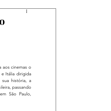
Setembro
Outubro
ão
Abril
Maio
Junho
a aos cinemas o 
 Itália dirigida 
ua história, a 
ileira, passando 
em São Paulo, 