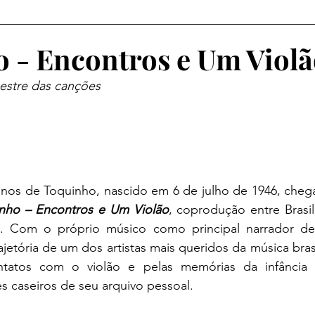
rço
Abril
Maio
Junho
Julho
Agosto
 - Encontros e Um Viol
estre das canções
Estreias de 2026
Janeiro
Fevereiro
Março
 anos de Toquinho, nascido em 6 de julho de 1946, cheg
nho – Encontros e Um Violão
, coprodução entre Brasil e
i. Com o próprio músico como principal narrador de s
trajetória de um dos artistas mais queridos da música bras
ntatos com o violão e pelas memórias da infância 
s caseiros de seu arquivo pessoal. 