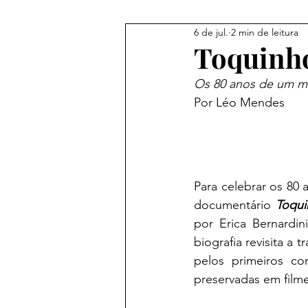
6 de jul.
2 min de leitura
Festivais
Fevereiro
Ma
Toquinho
Os 80 anos de um m
Novembro
Dezembro
Por Léo Mendes
Julho
Para celebrar os 80
documentário 
Toqui
por Erica Bernardin
biografia revisita a 
pelos primeiros co
preservadas em filme