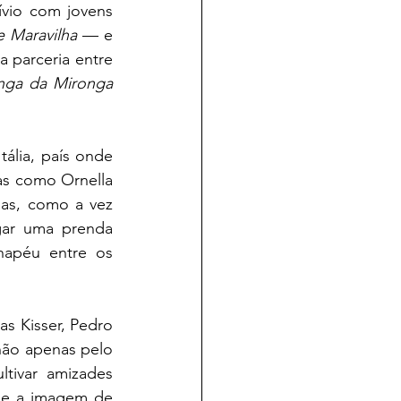
vio com jovens 
 Maravilha
 — e 
 parceria entre 
nga da Mironga 
lia, país onde 
as como Ornella 
as, como a vez 
ar uma prenda 
apéu entre os 
 Kisser, Pedro 
não apenas pelo 
tivar amizades 
ge a imagem de 