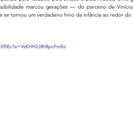
e se tornou um verdadeiro hino da infância ao redor d
HEbSf0Ec?si=VsKHH2J8hBpcFmEo