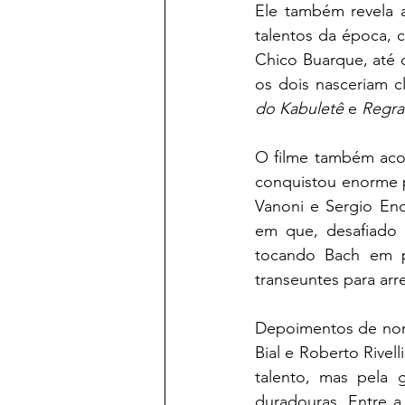
Ele também revela a
talentos da época,
Chico Buarque, até 
os dois nasceriam c
do Kabuletê
 e 
Regra
O filme também acom
conquistou enorme po
Vanoni e Sergio End
em que, desafiado 
tocando Bach em p
transeuntes para arr
Depoimentos de nome
Bial e Roberto Rivel
talento, mas pela 
duradouras. Entre a