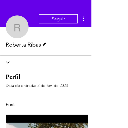
Mais ações
Seguir
Roberta Ribas
Escritor
Roberta Ribas
Perfil
Data de entrada: 2 de fev. de 2023
Posts