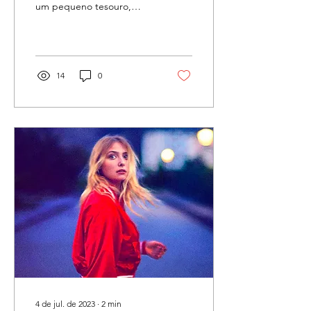
um pequeno tesouro,
guardado em uma caixa.
Graça e desgraça, e
milagre. Esse road...
14
0
4 de jul. de 2023
∙
2
min