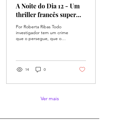
A Noite do Dia 12 - Um
thriller francês super
premiado baseado em
Por Roberta Ribas Todo
fatos reais
investigador tem um crime
que o persegue, que o
assombra e se torna parte
da sua vida, um caso que o
machuca mais...
14
0
Ver mais
Estreias de 2025
(83)
83 posts
Janeiro
(8)
8 posts