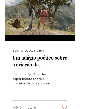
3 de mar. de 2024
∙
2
min
Um adágio poético sobre
a criação da
humanidade - Lilith
Por Roberta Ribas Um
experimento sobre a
Primeira História do mundo
judaico-cristão, do livro
Gênesis, o primeiro do
Antigo Testamento,...
21
0