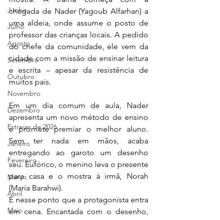
Junho
chegada de Nader (Yagoub Alfarhan) a 
uma aldeia, onde assume o posto de 
Julho
professor das crianças locais. A pedido 
Agosto
do chefe da comunidade, ele vem da 
cidade com a missão de ensinar leitura 
Setembro
e escrita – apesar da resistência de 
Outubro
muitos pais.
Novembro
Em um dia comum de aula, Nader 
Dezembro
apresenta um novo método de ensino 
Estreias de 2026
e promete premiar o melhor aluno. 
Sem ter nada em mãos, acaba 
Janeiro
entregando ao garoto um desenho 
Fevereiro
seu. Eufórico, o menino leva o presente 
para casa e o mostra à irmã, Norah 
Março
(Maria Barahwi).
Abril
É nesse ponto que a protagonista entra 
Maio
em cena. Encantada com o desenho, 