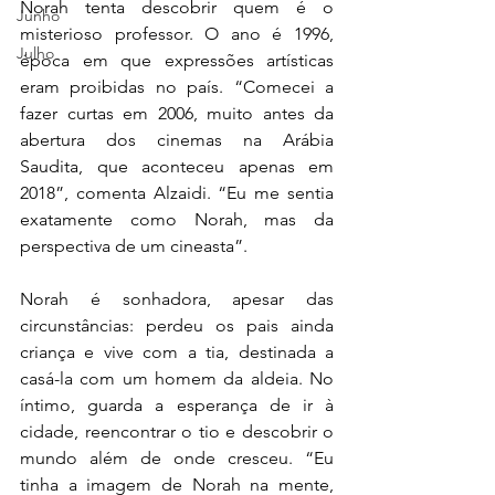
Norah tenta descobrir quem é o 
Junho
misterioso professor. O ano é 1996, 
Julho
época em que expressões artísticas 
eram proibidas no país. “Comecei a 
fazer curtas em 2006, muito antes da 
abertura dos cinemas na Arábia 
Saudita, que aconteceu apenas em 
2018”, comenta Alzaidi. “Eu me sentia 
exatamente como Norah, mas da 
perspectiva de um cineasta”.
Norah é sonhadora, apesar das 
circunstâncias: perdeu os pais ainda 
criança e vive com a tia, destinada a 
casá-la com um homem da aldeia. No 
íntimo, guarda a esperança de ir à 
cidade, reencontrar o tio e descobrir o 
mundo além de onde cresceu. “Eu 
tinha a imagem de Norah na mente, 