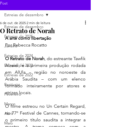
Post
Estreias de dezembro
6 de out. de 2025
2 min de leitura
Estreias de dezembro
O Retrato de Norah
Estreias de 2025
A arte como libertação
Por Rebecca Rocatto
Janeiro
Estreias de 2024
O Retrato de Norah
, do estreante Tawfik 
Estreias de 2023
Alzaidi, é a primeira produção rodada 
em AlUla – região no noroeste da 
Estreias de 2022
Arábia Saudita – com um elenco 
Festivais
formado inteiramente por atores e 
atrizes locais.
Fevereiro
Março
O filme estreou no Un Certain Regard, 
no 77º Festival de Cannes, tornando-se 
Abril
o primeiro título saudita a integrar a 
Maio
mostra. A trama começa com a 