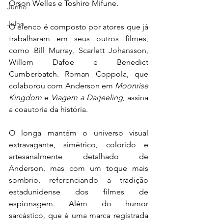
Orson Welles e Toshiro Mifune.
Junho
Julho
O elenco é composto por atores que já 
trabalharam em seus outros filmes, 
como Bill Murray, Scarlett Johansson, 
Willem Dafoe e Benedict 
Cumberbatch. Roman Coppola, que 
colaborou com Anderson em 
Moonrise 
Kingdom
 e 
Viagem a Darjeeling
, assina 
a coautoria da história.
O longa mantém o universo visual 
extravagante, simétrico, colorido e 
artesanalmente detalhado de 
Anderson, mas com um toque mais 
sombrio, referenciando a tradição 
estadunidense dos filmes de 
espionagem. Além do humor 
sarcástico, que é uma marca registrada 