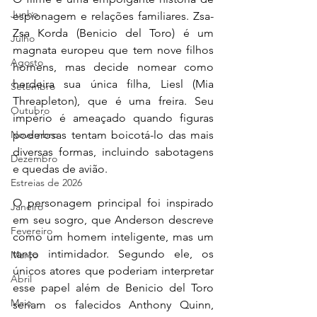
Junho
espionagem e relações familiares. Zsa-
Zsa Korda (Benicio del Toro) é um 
Julho
magnata europeu que tem nove filhos 
Agosto
homens, mas decide nomear como 
herdeira sua única filha, Liesl (Mia 
Setembro
Threapleton), que é uma freira. Seu 
Outubro
império é ameaçado quando figuras 
Novembro
poderosas tentam boicotá-lo das mais 
diversas formas, incluindo sabotagens 
Dezembro
e quedas de avião.
Estreias de 2026
O personagem principal foi inspirado 
Janeiro
em seu sogro, que Anderson descreve 
Fevereiro
como um homem inteligente, mas um 
tanto intimidador. Segundo ele, os 
Março
únicos atores que poderiam interpretar 
Abril
esse papel além de Benicio del Toro 
Maio
seriam os falecidos Anthony Quinn, 