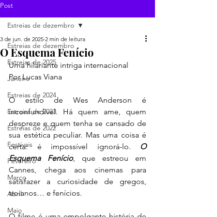
Post
Estreias de dezembro
3 de jun. de 2025
2 min de leitura
Estreias de dezembro
O Esquema Fenício
Estreias de 2025
Uma hilariante intriga internacional
Por Lucas Viana
Janeiro
Estreias de 2024
O estilo de Wes Anderson é 
Estreias de 2023
inconfundível. Há quem ame, quem 
despreze e quem tenha se cansado de 
Estreias de 2022
sua estética peculiar. Mas uma coisa é 
Festivais
certa: é impossível ignorá-lo. 
O 
Esquema Fenício
, que estreou em 
Fevereiro
Cannes, chega aos cinemas para 
Março
satisfazer a curiosidade de gregos, 
troianos… e fenícios.
Abril
Maio
O filme é uma empolgante história de 