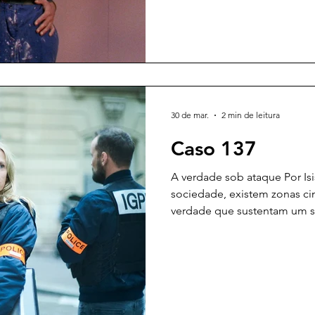
homônimo de Philippe Djian
inspirou o aclamado filme es
Filmado ao longo de 13 sem
30 de mar.
2 min de leitura
Caso 137
A verdade sob ataque Por Is
sociedade, existem zonas cinz
verdade que sustentam um s
oprimidos. Em seu novo filme
alemão Dominik Moll traz es
se inspirar em uma história 
público por suas nuances e r
manifestações dos “Coletes
França em 2018. Em meio a e