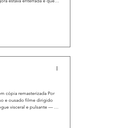
ra estava enterrada e que
alho como sempre. Na
havia mudado.” É a partir
te do protagonista Meursault
 Estrangeiro , de Albert
como peça encerrada no
 como algo que continua em
 em cópia remasterizada Por
nso e ousado filme dirigido
egue visceral e pulsante — e
m versão remasterizada, 40
do em 1986, o longa, cujo
in, adapta o romance