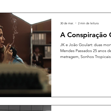
Maio
Junho
Julho
Agosto
Setembro
30 de mar.
2 min de leitura
A Conspiração
Janeiro
Fevereiro
Março
Abril
Maio
JK e João Goulart: duas mort
Mendes Passados 25 anos de
metragem, Sonhos Tropicais,
da Vacina a partir da figura 
André Sturm retorna ao pas
Condor — agora com um olha
zonas mais obscuras da histór
Ambientado em 1976, em ple
militar e da Operação Condo
regimes autoritá