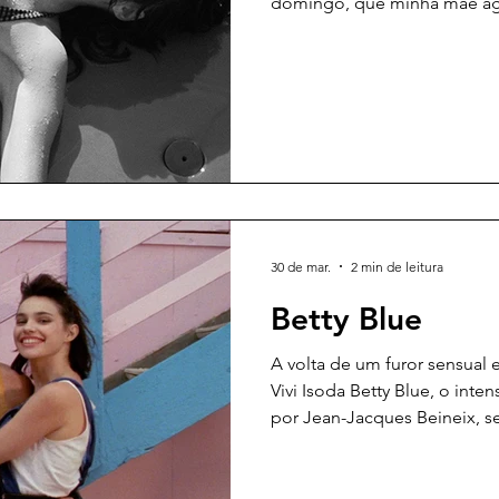
domingo, que minha mãe ago
amanhã eu voltaria ao trab
verdade, nada na minha vida 
dessa indiferença inquietan
que François Ozon revisita O
Camus. Em vez de tratá-lo 
tempo, o diretor o observa
movimen
30 de mar.
2 min de leitura
Betty Blue
A volta de um furor sensual
Vivi Isoda Betty Blue, o inte
por Jean-Jacques Beineix, s
retorna agora aos cinemas e
anos após sua estreia. Lança
título original é 37°2 Le Mat