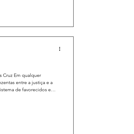
, autor também de Elle, que
trelado por Isabelle Huppert.
anas no sul da F
is Cruz Em qualquer
entas entre a justiça e a
istema de favorecidos e
, Caso 137 , o diretor franco-
se debate para o cinema ao
real, que surpreende o
eviravoltas. O cenário são as
 Amarelos”, que tomaram a
ssa efervescência social, um