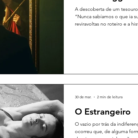
A descoberta de um tesouro
“Nunca sabíamos o que ia s
reviravoltas no roteiro e a h
continuamente.” Assim, Álva
Caravaggio Perdido, descrev
que acompanhou uma das ma
história da arte: um quadro 
uma família em Madri, preste
euros, que, na verdade, era
300 milhões. A obra
30 de mar.
2 min de leitura
O Estrangeiro
O vazio por trás da indifere
ocorreu que, de alguma form