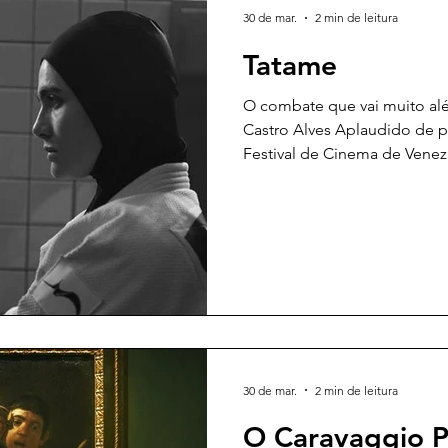
30 de mar.
2 min de leitura
Tatame
O combate que vai muito al
Castro Alves Aplaudido de p
Festival de Cinema de Veneza
mundial, Tatame chega aos cinemas brasileiros com
grandes expectativas. Parte 
fato de este ser o primeiro
por um israelense — Guy Nat
curta-metragem por Skin (2018) — e uma iraniana, Zar
Amir Ebrahimi, melhor atriz 
Holy
30 de mar.
2 min de leitura
O Caravaggio P