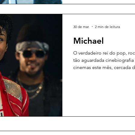
30 de mar.
2 min de leitura
Michael
O verdadeiro rei do pop, roc
tão aguardada cinebiografia
cinemas este mês, cercada 
roteiro assinado por John L
Fuqua, Michael conduz sua narrativa com atenção
minuciosa aos detalhes da v
da história da música. O lo
diferenciais na escolha de J
principal — sobrinho do can