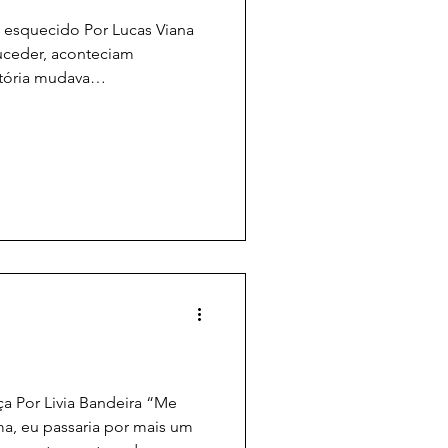
 esquecido Por Lucas Viana
uceder, aconteciam
istória mudava
ro Longoria, diretor de O
e os três anos e meio em
iores descobertas da
esquecido na sala de estar de
s a ser leiloado por 1.500
 um Caravaggio avaliado em
nça Por Livia Bandeira “Me
a, eu passaria por mais um