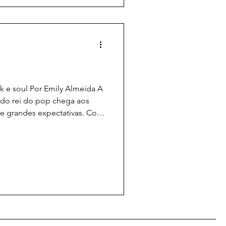
k e soul Por Emily Almeida A
 do rei do pop chega aos
de grandes expectativas. Com
ogan e direção de Antoine
ida de um dos maiores astros
nga encontra um de seus
aafar Jackson para o papel
tor e já conhecido por se