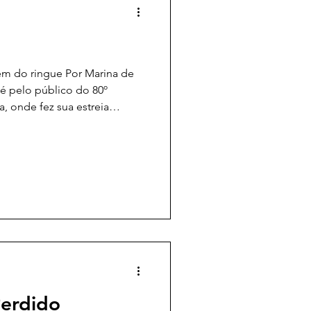
ém do ringue Por Marina de
é pelo público do 80º
, onde fez sua estreia
dessa curiosidade se deve ao
 longa-metragem codirigido
tiv, vencedor do Oscar de
no Festival de Cannes por
erdido