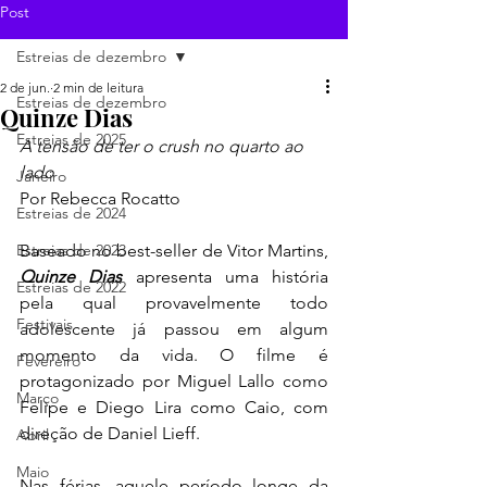
Post
Estreias de dezembro
2 de jun.
2 min de leitura
Estreias de dezembro
Quinze Dias
Estreias de 2025
A tensão de ter o crush no quarto ao 
lado
Janeiro
Por Rebecca Rocatto
Estreias de 2024
Estreias de 2023
Baseado no best-seller de Vitor Martins, 
Quinze Dias
 apresenta uma história 
Estreias de 2022
pela qual provavelmente todo 
Festivais
adolescente já passou em algum 
momento da vida. O filme é 
Fevereiro
protagonizado por Miguel Lallo como 
Março
Felipe e Diego Lira como Caio, com 
direção de Daniel Lieff.
Abril
Maio
Nas férias, aquele período longe da 