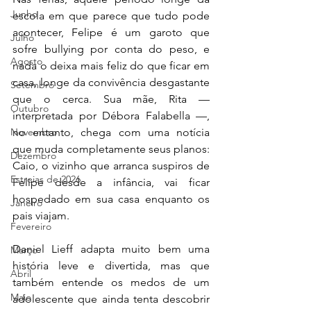
Junho
escola em que parece que tudo pode 
acontecer, Felipe é um garoto que 
Julho
sofre bullying por conta do peso, e 
Agosto
nada o deixa mais feliz do que ficar em 
casa, longe da convivência desgastante 
Setembro
que o cerca. Sua mãe, Rita — 
Outubro
interpretada por Débora Falabella —, 
Novembro
no entanto, chega com uma notícia 
que muda completamente seus planos: 
Dezembro
Caio, o vizinho que arranca suspiros de 
Estreias de 2026
Felipe desde a infância, vai ficar 
hospedado em sua casa enquanto os 
Janeiro
pais viajam.
Fevereiro
Daniel Lieff adapta muito bem uma 
Março
história leve e divertida, mas que 
Abril
também entende os medos de um 
Maio
adolescente que ainda tenta descobrir 