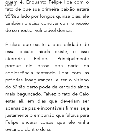
quem é. Enquanto Felipe lida com o 
Junho
fato de que sua primeira paixão estará 
Julho
ao seu lado por longos quinze dias, ele 
também precisa conviver com o receio 
de se mostrar vulnerável demais.
É claro que existe a possibilidade de 
essa paixão ainda existir, e isso 
aterroriza Felipe. Principalmente 
porque ele passa boa parte da 
adolescência tentando lidar com as 
próprias inseguranças, e ter o vizinho 
do 57 tão perto pode deixar tudo ainda 
mais bagunçado. Talvez o fato de Caio 
estar ali, em dias que deveriam ser 
apenas de paz e incontáveis filmes, seja 
justamente o empurrão que faltava para 
Felipe encarar coisas que ele vinha 
evitando dentro de si.