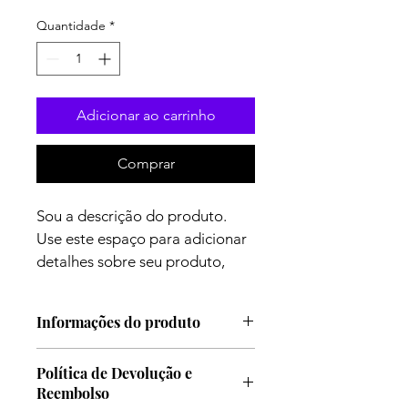
Quantidade
*
Adicionar ao carrinho
Comprar
Sou a descrição do produto. 
Use este espaço para adicionar 
detalhes sobre seu produto, 
como tamanho, material, 
cuidados especiais, instruções e 
Informações do produto
mais.
Sou um ótimo lugar para adicionar 
Política de Devolução e
mais informações sobre seu produto, 
Reembolso
como 
tamanho
, 
material
, 
cuidados 